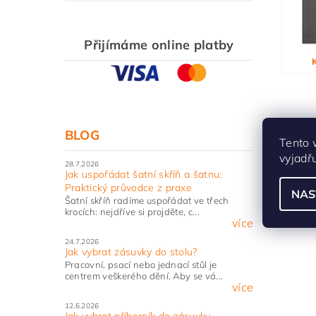
Přijímáme online platby
Vlože
BLOG
Tento 
vyjadř
28.7.2026
Jak uspořádat šatní skříň a šatnu:
Praktický průvodce z praxe
NAS
Šatní skříň radíme uspořádat ve třech
krocích: nejdříve si projděte, c...
více
24.7.2026
Jak vybrat zásuvky do stolu?
Pracovní, psací nebo jednací stůl je
centrem veškerého dění. Aby se vá...
více
12.6.2026
Jak vybrat příborník do zásuvky