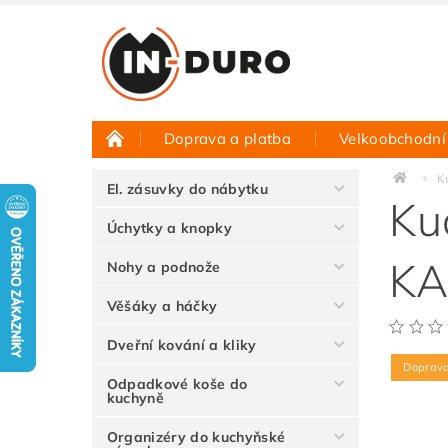
Doprava a platba
Velkoobchodní
Půjčovna vzorků
Hodnocení obchodu
K
El. zásuvky do nábytku
Ku
Úchytky a knopky
KA
Nohy a podnože
Věšáky a háčky
Dveřní kování a kliky
Doprav
Odpadkové koše do
kuchyně
Organizéry do kuchyňské