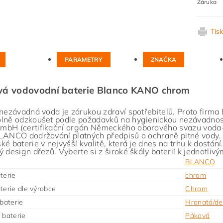
Záruka
Tis
PARAMETRY
ZNAČKA
vá vodovodní baterie Blanco KANO chrom
 nezávadná voda je zárukou zdraví spotřebitelů. Proto fir
lně odzkoušet podle požadavků na hygienickou nezávadno
bH (certifikační orgán Německého oborového svazu voda-p
LANCO dodržování platných předpisů o ochraně pitné vody. D
ké baterie v nejvyšší kvalitě, která je dnes na trhu k dostání
ý design dřezů. Vyberte si z široké škály baterií k jednotliv
BLANCO
terie
chrom
terie dle výrobce
Chrom
 baterie
Hranatá/de
 baterie
Páková