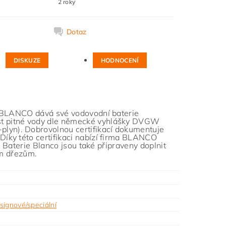
2 roky
k
Dotaz
DISKUZE
HODNOCENÍ
ma BLANCO dává své vodovodní baterie
st pitné vody dle německé vyhlášky DVGW
lyn). Dobrovolnou certifikací dokumentuje
íky této certifikaci nabízí firma BLANCO
. Baterie Blanco jsou také připraveny doplnit
ým dřezům.
signové/speciální