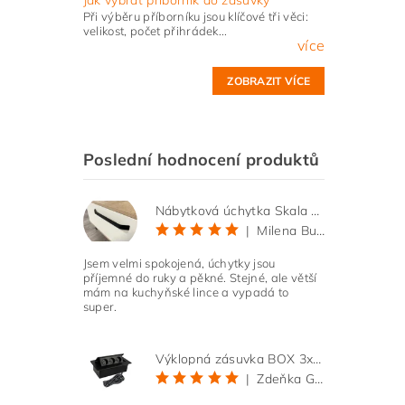
Při výběru příborníku jsou klíčové tři věci:
velikost, počet přihrádek...
více
ZOBRAZIT VÍCE
Poslední hodnocení produktů
Nábytková úchytka Skala černá matná
|
Milena Bučková
Jsem velmi spokojená, úchytky jsou
příjemné do ruky a pěkné. Stejné, ale větší
mám na kuchyňské lince a vypadá to
super.
Výklopná zásuvka BOX 3x 230V s 3m kabelem - černá
|
Zdeňka Gold