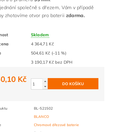
bjednání společně s dřezem, Vám v případě
by zhotovíme otvor pro baterii
zdarma.
nost
Skladem
cena
4 364,71 Kč
e
504,61 Kč
(–11 %)
3 190,17 Kč bez DPH
0,10 Kč
uktu
BL-521502
BLANCO
e
Chromové dřezové baterie