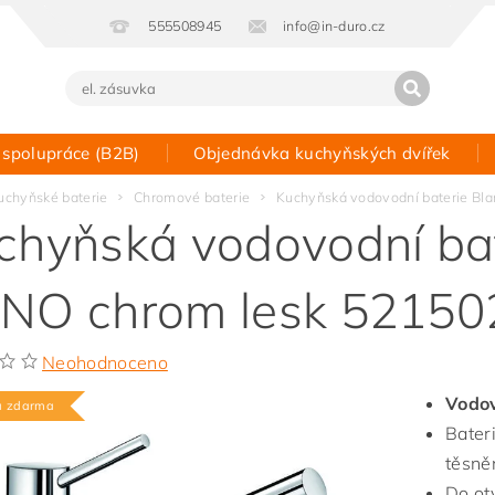
555508945
info@in-duro.cz
 spolupráce (B2B)
Objednávka kuchyňských dvířek
Kontakt
uchyňské baterie
Chromové baterie
Kuchyňská vodovodní baterie Bl
chyňská vodovodní bat
NO chrom lesk 52150
Neohodnoceno
Vodov
a zdarma
Bater
těsněn
Do ot