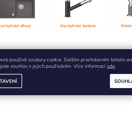
ním hodnocení souhlasíte s
podmínkami ochrany osobních údajů
Kuchyňské dřezy
Kuchyňské baterie
Dávk
web používá soubory cookie. Dalším procházením tohoto w
ujete souhlas s jejich používáním. Více informací
zde
.
TAVENÍ
SOUHL