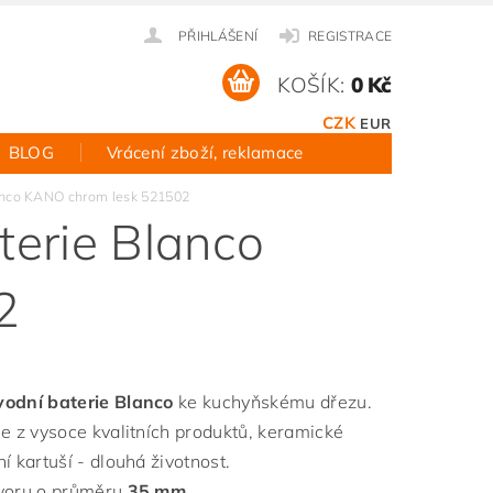
PŘIHLÁŠENÍ
REGISTRACE
KOŠÍK:
0 Kč
CZK
EUR
BLOG
Vrácení zboží, reklamace
anco KANO chrom lesk 521502
erie Blanco
2
odní baterie Blanco
ke kuchyňskému dřezu.
ie z vysoce kvalitních produktů, keramické
í kartuší - dlouhá životnost.
voru o průměru
35 mm
.