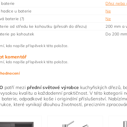
 baterie
Dřez nebo 
hadice u baterie
Ne
vá baterie (?)
Ne
terie od středu ke kohoutku (přesah do dřezu)
200 mm a v
terie po kohoutek
Do 200 m
ní, kdo napíše příspěvek k této položce.
at komentář
ní, kdo napíše příspěvek k této položce.
 hodnocení
O
patří mezi
přední světové výrobce
kuchyňských dřezů, bate
 vysokou kvalitu a každodenní praktičnost. V této kategorii 
 baterie, odpadkové koše i originální příslušenství. Nabízím
rukce, které vynikají dlouhou životností, precizním zpracov