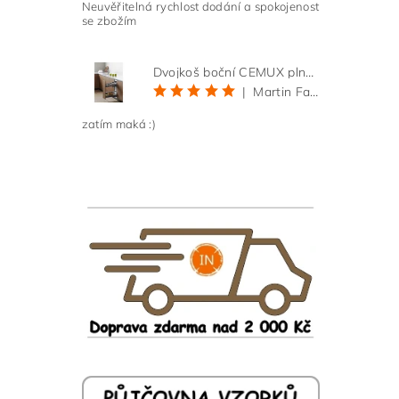
Neuvěřitelná rychlost dodání a spokojenost
se zbožím
Dvojkoš boční CEMUX plné dno 3D, s tlumením antracit 200 mm
|
Martin Faltus
zatím maká :)