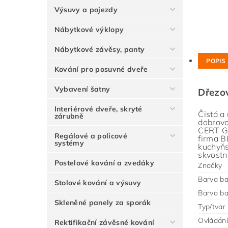
Výsuvy a pojezdy
Nábytkové výklopy
Nábytkové závěsy, panty
POPIS
Kování pro posuvné dveře
Vybavení šatny
Dřezo
Interiérové dveře, skryté
Čistá a
zárubně
dobrovo
CERT Gm
Regálové a policové
firma B
systémy
kuchyňs
skvostn
Postelové kování a zvedáky
Značky
Barva ba
Stolové kování a výsuvy
Barva ba
Skleněné panely za sporák
Typ/tvar
Ovládání
Rektifikační závěsné kování