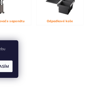
ovače saponátu
Odpadkové koše
ebu
ASÍM