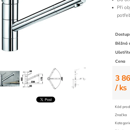
Při o
potře
Dostup
Běžná 
Ušetřít
Cena
3 86
/ ks
Kód prod
Značka
Kategori