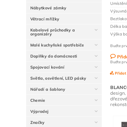
Umístění
Nábytkové zámky
Výsuvná 
Beztlako
Větrací mřížky
Délka ba
Kabelové průchodky a
organizéry
Výška ba
Malé kuchyňské spotřebiče
Buďte prv
Doplňky do domácnosti
Přid
Buďte prv
Spojovací kování
Přidat
Světla, osvětlení, LED pásky
BLANC
Nářadí a šablony
design,
dřezové
Chemie
rekonst
Výprodej
Značky