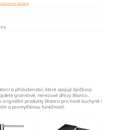
pracovní deska
íce
m
rií a příslušenství, které spojují špičkový
najdete granitové, nerezové dřezy Blanco,
e originální produkty Blanco pro nové kuchyně i
áním a promyšlenou funkčností.