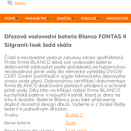
Dotaz
POPIS
PARAMETRY
ZNAČKA
DISKUZE
HODNOCENÍ
Dřezová vodovodní baterie Blanco FONTAS II
Silgranit-look šedá skála
Čistá a nezávadná voda je zárukou zdraví spotřebitelů.
Proto firma BLANCO dává své vodovodní baterie
dobrovolně odzkoušet podle požadavků na hygienickou
nezávadnost pitné vody dle německé vyhlášky DVGW
CERT GmbH (certifikační orgán Německého oborového
svazu voda-plyn). Dobrovolnou certifikací dokumentuje
firma BLANCO dodržování platných předpisů o ochraně
pitné vody. Díky této certifikaci nabízí firma BLANCO
kuchyňské baterie v nejvyšší kvalitě, která je dnes na
trhu k dostání. Baterie Blanco jsou také připraveny
doplnit skvostný design dřezů. Vyberte si z široké škály
baterií k jednotlivým dřezům.
Značky
BLANCO
Barva baterie
Šedá
Barva baterie dle výrobce
Šedá skála