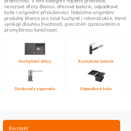
praktičnost. V této kategorii najdete granitové,
nerezové dřezy Blanco, dřezové baterie, odpadkové
koše i originální příslušenství. Nabízíme originální
produkty Blanco pro nové kuchyně i rekonstrukce, které
vynikají dlouhou životností, precizním zpracováním a
promyšlenou funkčností.
Vložením hodnocení souhlasíte s
podmínkami ochrany
Kuchyňské dřezy
Kuchyňské baterie
osobních údajů
Dávkovače saponátu
Odpadkové koše
Kontakt