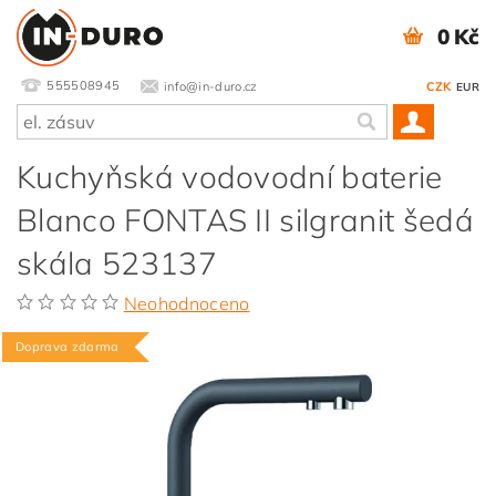
0 Kč
555508945
info@in-duro.cz
CZK
EUR
Kuchyňská vodovodní baterie
Blanco FONTAS II silgranit šedá
skála 523137
Neohodnoceno
Doprava zdarma