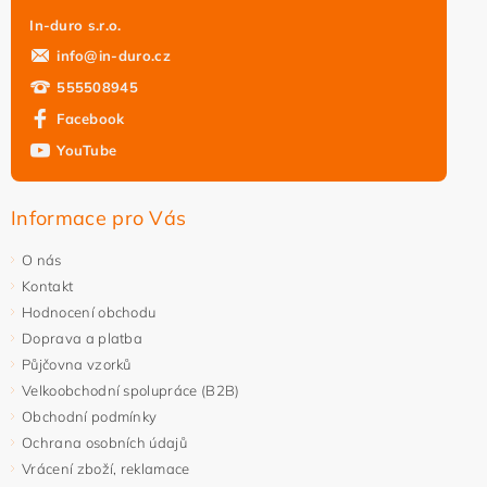
In-duro s.r.o.
info
@
in-duro.cz
555508945
Facebook
YouTube
Informace pro Vás
O nás
Kontakt
Hodnocení obchodu
Doprava a platba
Půjčovna vzorků
Velkoobchodní spolupráce (B2B)
Obchodní podmínky
Ochrana osobních údajů
Vrácení zboží, reklamace