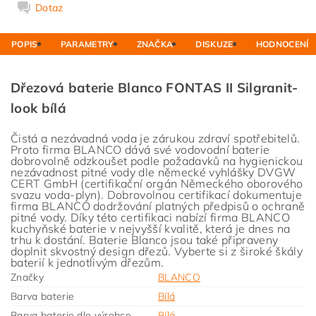
Dotaz
POPIS
PARAMETRY
ZNAČKA
DISKUZE
HODNOCENÍ
Dřezová baterie Blanco FONTAS II Silgranit-
look bílá
Čistá a nezávadná voda je zárukou zdraví spotřebitelů.
Proto firma BLANCO dává své vodovodní baterie
dobrovolně odzkoušet podle požadavků na hygienickou
nezávadnost pitné vody dle německé vyhlášky DVGW
CERT GmbH (certifikační orgán Německého oborového
svazu voda-plyn). Dobrovolnou certifikací dokumentuje
firma BLANCO dodržování platných předpisů o ochraně
pitné vody. Díky této certifikaci nabízí firma BLANCO
kuchyňské baterie v nejvyšší kvalitě, která je dnes na
trhu k dostání. Baterie Blanco jsou také připraveny
doplnit skvostný design dřezů. Vyberte si z široké škály
baterií k jednotlivým dřezům.
Značky
BLANCO
Barva baterie
Bílá
Barva baterie dle výrobce
Bílá