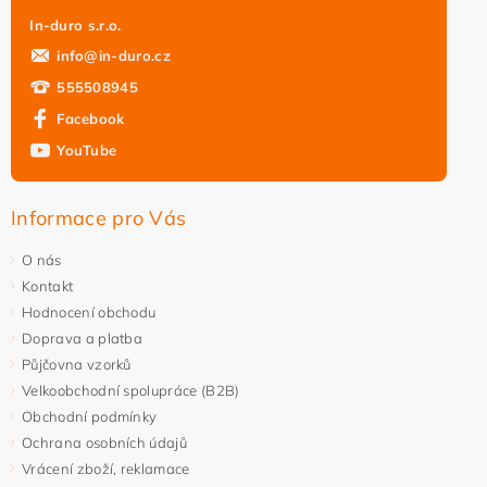
In-duro s.r.o.
info
@
in-duro.cz
555508945
Facebook
YouTube
Informace pro Vás
O nás
Kontakt
Hodnocení obchodu
Doprava a platba
Půjčovna vzorků
Velkoobchodní spolupráce (B2B)
Obchodní podmínky
Ochrana osobních údajů
Vrácení zboží, reklamace