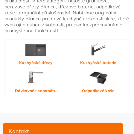
praktičnost. V této kategorii najdete granitové,
nerezové dřezy Blanco, dřezové baterie, odpadkové
koše i originální příslušenství. Nabízíme originální
produkty Blanco pro nové kuchyně i rekonstrukce, které
vynikají dlouhou životností, precizním zpracováním a
promyšlenou funkčností.
Vložením hodnocení souhlasíte s
podmínkami ochrany
Kuchyňské dřezy
Kuchyňské baterie
osobních údajů
Dávkovače saponátu
Odpadkové koše
Kontakt