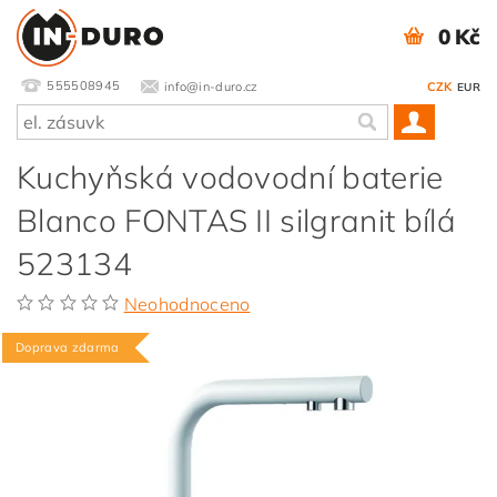
0 Kč
555508945
info@in-duro.cz
CZK
EUR
Kuchyňská vodovodní baterie
Blanco FONTAS II silgranit bílá
523134
Neohodnoceno
Doprava zdarma