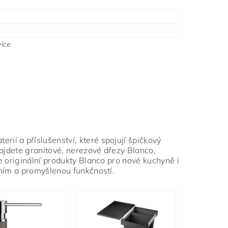
m
íce
rií a příslušenství, které spojují špičkový
najdete granitové, nerezové dřezy Blanco,
e originální produkty Blanco pro nové kuchyně i
áním a promyšlenou funkčností.