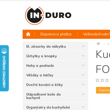
Doprava a platba
Velkoobchodní
Půjčovna vzorků
Hodnocení obchodu
K
El. zásuvky do nábytku
Ku
Úchytky a knopky
FO
Nohy a podnože
Věšáky a háčky
Dveřní kování a kliky
Doprav
Odpadkové koše do
kuchyně
Organizéry do kuchyňské