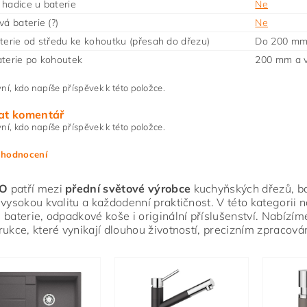
hadice u baterie
Ne
vá baterie (?)
Ne
terie od středu ke kohoutku (přesah do dřezu)
Do 200 m
terie po kohoutek
200 mm a v
ní, kdo napíše příspěvek k této položce.
at komentář
ní, kdo napíše příspěvek k této položce.
 hodnocení
O
patří mezi
přední světové výrobce
kuchyňských dřezů, bate
 vysokou kvalitu a každodenní praktičnost. V této kategorii 
 baterie, odpadkové koše i originální příslušenství. Nabízím
rukce, které vynikají dlouhou životností, precizním zpracov