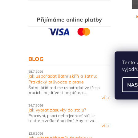
Vlože
Přijímáme online platby
BLOG
Tento 
vyjadř
28.7.2026
Jak uspořádat šatní skříň a šatnu:
Praktický průvodce z praxe
NAS
Šatní skříň radíme uspořádat ve třech
krocích: nejdříve si projděte, c...
více
24.7.2026
Jak vybrat zásuvky do stolu?
Pracovní, psací nebo jednací stůl je
centrem veškerého dění. Aby se vá...
více
12.6.2026
Jak vybrat příborník do zásuvky