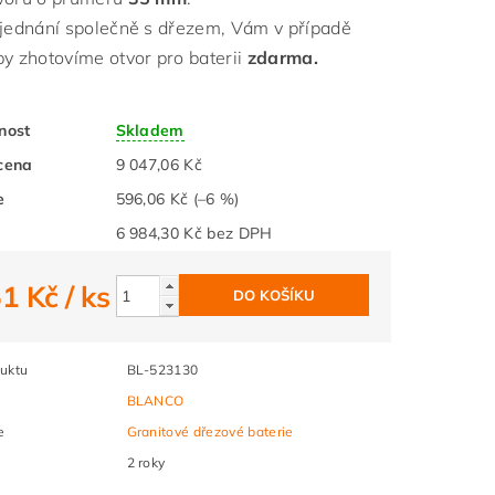
bjednání společně s dřezem, Vám v případě
by zhotovíme otvor pro baterii
zdarma.
nost
Skladem
cena
9 047,06 Kč
e
596,06 Kč
(–6 %)
6 984,30 Kč bez DPH
51 Kč
/ ks
uktu
BL-523130
BLANCO
e
Granitové dřezové baterie
2 roky