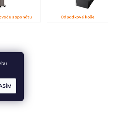
ovače saponátu
Odpadkové koše
ebu
ASÍM