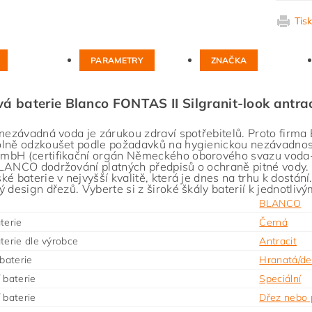
Tis
PARAMETRY
ZNAČKA
á baterie Blanco FONTAS II Silgranit-look antrac
 nezávadná voda je zárukou zdraví spotřebitelů. Proto fir
lně odzkoušet podle požadavků na hygienickou nezávadno
bH (certifikační orgán Německého oborového svazu voda-p
LANCO dodržování platných předpisů o ochraně pitné vody. D
ké baterie v nejvyšší kvalitě, která je dnes na trhu k dostání
ý design dřezů. Vyberte si z široké škály baterií k jednotliv
BLANCO
terie
Černá
terie dle výrobce
Antracit
 baterie
Hranatá/de
 baterie
Speciální
 baterie
Dřez nebo 