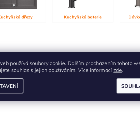
ním hodnocení souhlasíte s
podmínkami ochrany osobních údajů
Kuchyňské dřezy
Kuchyňské baterie
Dávk
web používá soubory cookie. Dalším procházením tohoto w
ujete souhlas s jejich používáním. Více informací
zde
.
TAVENÍ
SOUHL