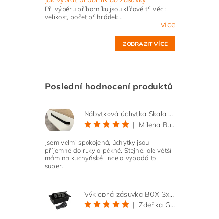
Při výběru příborníku jsou klíčové tři věci:
velikost, počet přihrádek...
více
ZOBRAZIT VÍCE
Poslední hodnocení produktů
Nábytková úchytka Skala černá matná
|
Milena Bučková
Jsem velmi spokojená, úchytky jsou
příjemné do ruky a pěkné. Stejné, ale větší
mám na kuchyňské lince a vypadá to
super.
Výklopná zásuvka BOX 3x 230V s 3m kabelem - černá
|
Zdeňka Gold