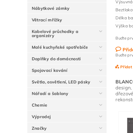
Výsuvná 
Nábytkové zámky
Beztlako
Délka ba
Větrací mřížky
Výška ba
Kabelové průchodky a
organizéry
Buďte prv
Malé kuchyňské spotřebiče
Přid
Buďte prv
Doplňky do domácnosti
Přidat
Spojovací kování
BLANC
Světla, osvětlení, LED pásky
design,
dřezové
Nářadí a šablony
rekonst
Chemie
Výprodej
Značky