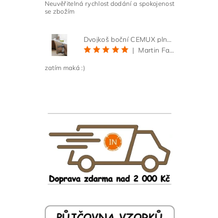
Neuvěřitelná rychlost dodání a spokojenost
se zbožím
Dvojkoš boční CEMUX plné dno 3D, s tlumením antracit 200 mm
|
Martin Faltus
zatím maká :)