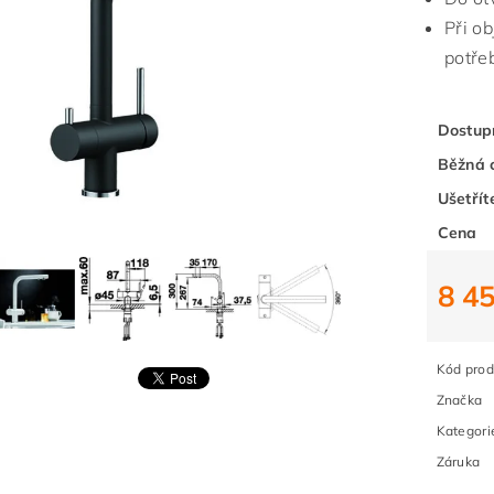
Při o
potře
Dostup
Běžná 
Ušetřít
Cena
8 4
Kód prod
Značka
Kategori
Záruka