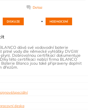
k
Dotaz
DISKUZE
HODNOCENÍ
it
ma BLANCO dává své vodovodní baterie
st pitné vody dle německé vyhlášky DVGW
lyn). Dobrovolnou certifikací dokumentuje
íky této certifikaci nabízí firma BLANCO
. Baterie Blanco jsou také připraveny doplnit
ým dřezům.
signové/speciální
pracovní deska