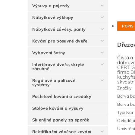
Výsuvy a pojezdy
Nábytkové výklopy
POPIS
Nábytkové závěsy, panty
Kování pro posuvné dveře
Dřezov
Vybavení šatny
Čistá a
dobrovo
Interiérové dveře, skryté
CERT Gm
zárubně
firma B
kuchyňs
Regálové a policové
skvostn
systémy
Značky
Barva ba
Postelové kování a zvedáky
Barva ba
Stolové kování a výsuvy
Typ/tvar
Skleněné panely za sporák
Ovládání
Umístění
Rektifikační závěsné kování