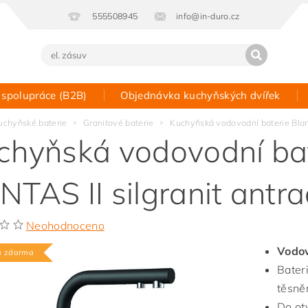
555508945
info@in-duro.cz
 spolupráce (B2B)
Objednávka kuchyňských dvířek
Kontakt
uchyňské baterie
Granitové baterie
Kuchyňská vodovodní baterie Blanc
chyňská vodovodní bat
NTAS II silgranit antr
Neohodnoceno
Vodov
a zdarma
Bater
těsněn
Do ot