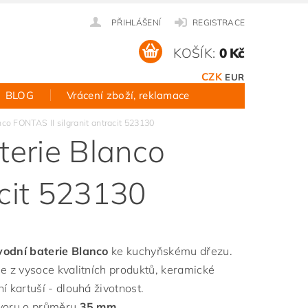
PŘIHLÁŠENÍ
REGISTRACE
KOŠÍK:
0 Kč
CZK
EUR
BLOG
Vrácení zboží, reklamace
o FONTAS II silgranit antracit 523130
erie Blanco
acit 523130
odní baterie Blanco
ke kuchyňskému dřezu.
ie z vysoce kvalitních produktů, keramické
í kartuší - dlouhá životnost.
voru o průměru
35 mm
.