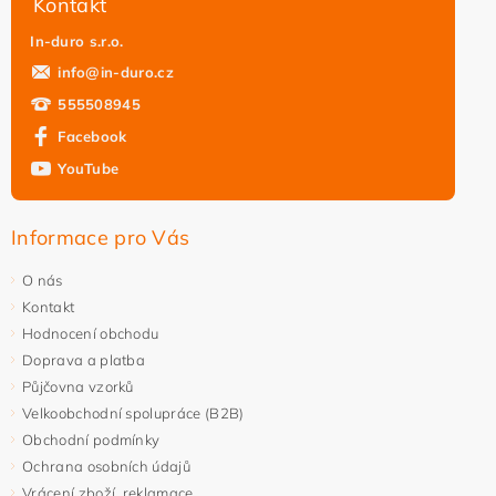
Kontakt
In-duro s.r.o.
info
@
in-duro.cz
555508945
Facebook
YouTube
Informace pro Vás
O nás
Kontakt
Hodnocení obchodu
Doprava a platba
Půjčovna vzorků
Velkoobchodní spolupráce (B2B)
Obchodní podmínky
Ochrana osobních údajů
Vrácení zboží, reklamace