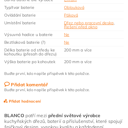
Typ/tvar baterie
Oblouková
Ovládání baterie
Páková
Umístění baterie
Dřez nebo pracovní deska
,
Řešení před okno
Výsuvná hadice u baterie
Ne
Beztlaková baterie (?)
Ne
Délka baterie od středu ke
200 mm a více
kohoutku (přesah do dřezu)
Výška baterie po kohoutek
200 mm a více
Buďte první, kdo napíše příspěvek k této položce.
Přidat komentář
Buďte první, kdo napíše příspěvek k této položce.
Přidat hodnocení
BLANCO
patří mezi
přední světové výrobce
kuchyňských dřezů, baterií a příslušenství, které spojují
špičkový design, vysokou kvalitu a každodenní