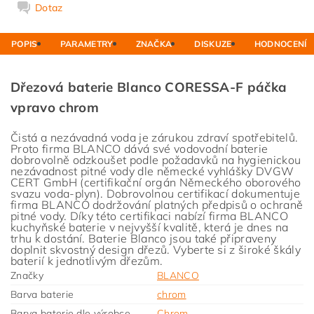
Dotaz
POPIS
PARAMETRY
ZNAČKA
DISKUZE
HODNOCENÍ
Dřezová baterie Blanco CORESSA-F páčka
vpravo chrom
Čistá a nezávadná voda je zárukou zdraví spotřebitelů.
Proto firma BLANCO dává své vodovodní baterie
dobrovolně odzkoušet podle požadavků na hygienickou
nezávadnost pitné vody dle německé vyhlášky DVGW
CERT GmbH (certifikační orgán Německého oborového
svazu voda-plyn). Dobrovolnou certifikací dokumentuje
firma BLANCO dodržování platných předpisů o ochraně
pitné vody. Díky této certifikaci nabízí firma BLANCO
kuchyňské baterie v nejvyšší kvalitě, která je dnes na
trhu k dostání. Baterie Blanco jsou také připraveny
doplnit skvostný design dřezů. Vyberte si z široké škály
baterií k jednotlivým dřezům.
Značky
BLANCO
Barva baterie
chrom
Barva baterie dle výrobce
Chrom