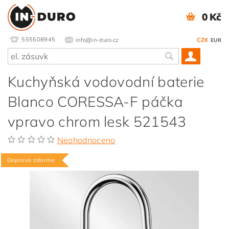
0 Kč
555508945
info@in-duro.cz
CZK
EUR
Kuchyňská vodovodní baterie
Blanco CORESSA-F páčka
vpravo chrom lesk 521543
Neohodnoceno
Doprava zdarma