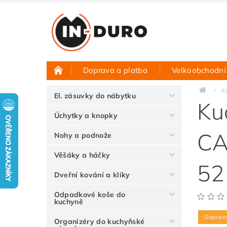
Doprava a platba
Velkoobchodní
Půjčovna vzorků
Hodnocení obchodu
K
El. zásuvky do nábytku
Ku
Úchytky a knopky
CA
Nohy a podnože
Věšáky a háčky
52
Dveřní kování a kliky
Odpadkové koše do
kuchyně
Doprav
Organizéry do kuchyňské