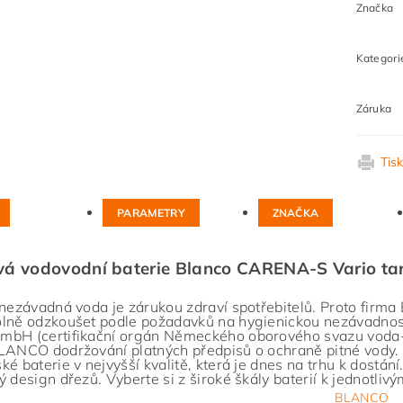
Značka
Kategori
Záruka
Tis
PARAMETRY
ZNAČKA
vá vodovodní baterie Blanco CARENA-S Vario ta
 nezávadná voda je zárukou zdraví spotřebitelů. Proto fir
lně odzkoušet podle požadavků na hygienickou nezávadno
bH (certifikační orgán Německého oborového svazu voda-p
LANCO dodržování platných předpisů o ochraně pitné vody. D
ké baterie v nejvyšší kvalitě, která je dnes na trhu k dostání
ý design dřezů. Vyberte si z široké škály baterií k jednotliv
BLANCO