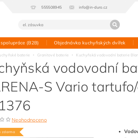
555508945
info@in-duro.cz
 spolupráce (B2B)
Objednávka kuchyňských dvířek
Kontakt
uchyňské baterie
Granitové baterie
Kuchyňská vodovodní baterie Bla
chyňská vodovodní bat
RENA-S Vario tartufo/
1376
Neohodnoceno
Vodov
a zdarma