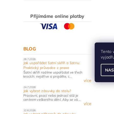
Přijímáme online platby
BLOG
Tento 
vyjadř
28.7.2026
Jak uspořádat šatní skříň a šatnu:
Praktický průvodce z praxe
NAS
Šatní skříň radíme uspořádat ve třech
krocích: nejdříve si projděte, c...
více
24.7.2026
Jak vybrat zásuvky do stolu?
Pracovní, psací nebo jednací stůl je
centrem veškerého dění. Aby se vá...
více
12.6.2026
Jak vybrat příborník do zásuvky