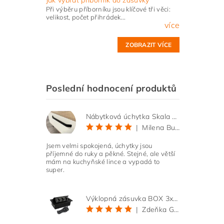
Při výběru příborníku jsou klíčové tři věci:
velikost, počet přihrádek...
více
ZOBRAZIT VÍCE
Poslední hodnocení produktů
Nábytková úchytka Skala černá matná
|
Milena Bučková
Jsem velmi spokojená, úchytky jsou
příjemné do ruky a pěkné. Stejné, ale větší
mám na kuchyňské lince a vypadá to
super.
Výklopná zásuvka BOX 3x 230V s 3m kabelem - černá
|
Zdeňka Gold