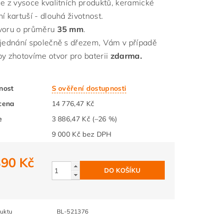
ie z vysoce kvalitních produktů, keramické
í kartuší - dlouhá životnost.
voru o průměru
35 mm
.
bjednání společně s dřezem, Vám v případě
by zhotovíme otvor pro baterii
zdarma.
nost
S ověření dostupnosti
cena
14 776,47 Kč
e
3 886,47 Kč
(–26 %)
9 000 Kč bez DPH
890 Kč
uktu
BL-521376