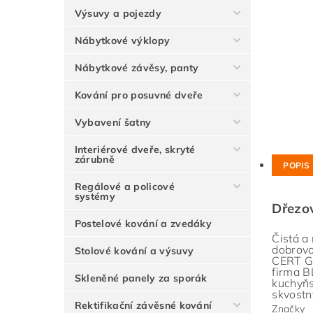
Výsuvy a pojezdy
Nábytkové výklopy
Nábytkové závěsy, panty
Kování pro posuvné dveře
Vybavení šatny
Interiérové dveře, skryté
zárubně
POPIS
Regálové a policové
systémy
Dřezo
Postelové kování a zvedáky
Čistá a
dobrovo
Stolové kování a výsuvy
CERT Gm
firma B
Skleněné panely za sporák
kuchyňs
skvostn
Rektifikační závěsné kování
Značky