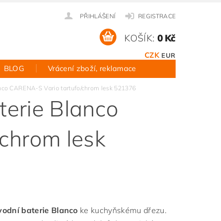
PŘIHLÁŠENÍ
REGISTRACE
KOŠÍK:
0 Kč
CZK
EUR
BLOG
Vrácení zboží, reklamace
nco CARENA-S Vario tartufo/chrom lesk 521376
erie Blanco
chrom lesk
odní baterie Blanco
ke kuchyňskému dřezu.