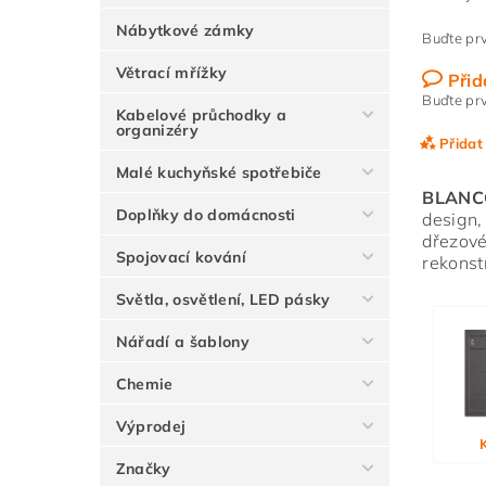
Nábytkové zámky
Buďte prv
Větrací mřížky
Přid
Buďte prv
Kabelové průchodky a
organizéry
Přidat
Malé kuchyňské spotřebiče
BLANC
Doplňky do domácnosti
design,
dřezové
Spojovací kování
rekonst
Světla, osvětlení, LED pásky
Nářadí a šablony
Chemie
Vlože
Výprodej
Značky