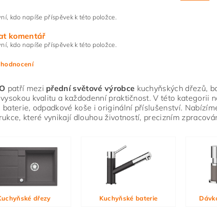
ní, kdo napíše příspěvek k této položce.
at komentář
ní, kdo napíše příspěvek k této položce.
 hodnocení
O
patří mezi
přední světové výrobce
kuchyňských dřezů, bate
 vysokou kvalitu a každodenní praktičnost. V této kategorii 
 baterie, odpadkové koše i originální příslušenství. Nabízím
rukce, které vynikají dlouhou životností, precizním zpracov
ním hodnocení souhlasíte s
podmínkami ochrany osobních údajů
Kuchyňské dřezy
Kuchyňské baterie
Dávk