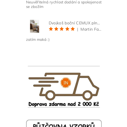
Neuvěřitelná rychlost dodání a spokojenost
se zbožím
Dvojkoš boční CEMUX plné dno 3D, s tlumením antracit 200 mm
|
Martin Faltus
zatím maká :)