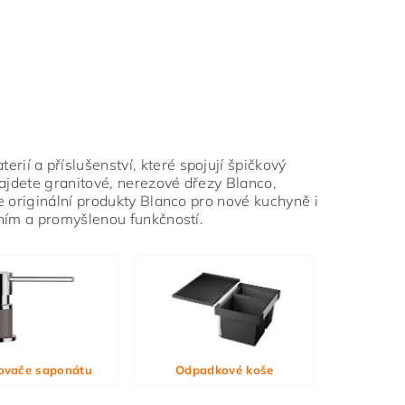
rií a příslušenství, které spojují špičkový
najdete granitové, nerezové dřezy Blanco,
e originální produkty Blanco pro nové kuchyně i
áním a promyšlenou funkčností.
ovače saponátu
Odpadkové koše