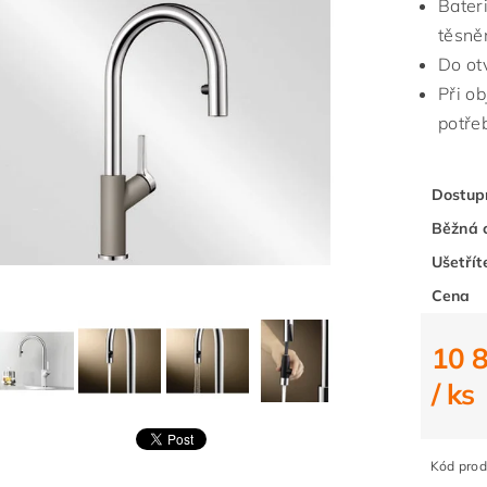
Bater
těsněn
Do ot
Při o
potře
Dostup
Běžná 
Ušetřít
Cena
10 
/ ks
Kód prod