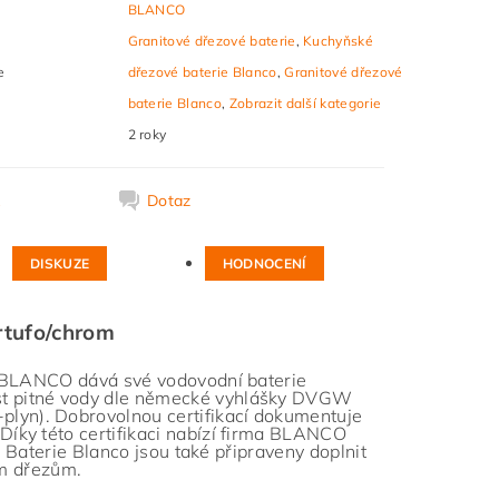
BLANCO
Granitové dřezové baterie
,
Kuchyňské
e
dřezové baterie Blanco
,
Granitové dřezové
baterie Blanco
,
Zobrazit další kategorie
2 roky
k
Dotaz
DISKUZE
HODNOCENÍ
rtufo/chrom
ma BLANCO dává své vodovodní baterie
st pitné vody dle německé vyhlášky DVGW
lyn). Dobrovolnou certifikací dokumentuje
íky této certifikaci nabízí firma BLANCO
. Baterie Blanco jsou také připraveny doplnit
ým dřezům.