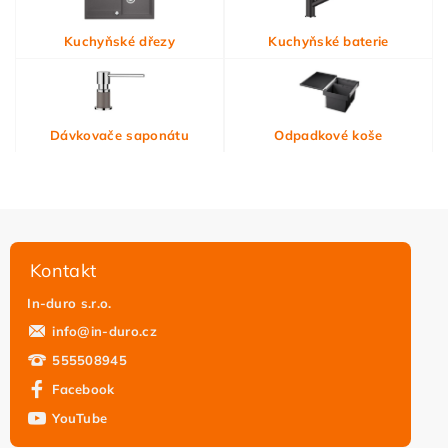
Vložením hodnocení souhlasíte s
podmínkami ochrany
Kuchyňské dřezy
Kuchyňské baterie
osobních údajů
Dávkovače saponátu
Odpadkové koše
Kontakt
In-duro s.r.o.
info
@
in-duro.cz
555508945
Facebook
YouTube