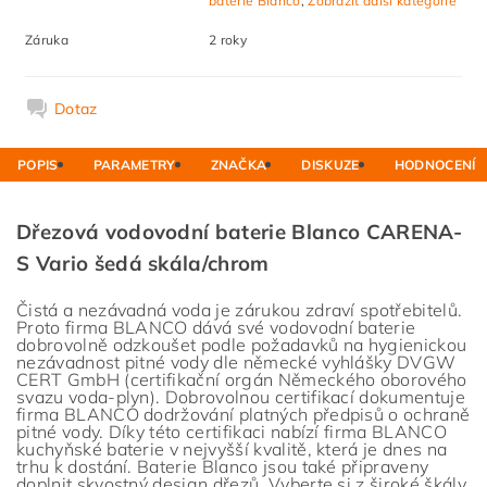
baterie Blanco
,
Zobrazit další kategorie
Záruka
2 roky
Dotaz
POPIS
PARAMETRY
ZNAČKA
DISKUZE
HODNOCENÍ
Dřezová vodovodní baterie Blanco CARENA-
S Vario šedá skála/chrom
Čistá a nezávadná voda je zárukou zdraví spotřebitelů.
Proto firma BLANCO dává své vodovodní baterie
dobrovolně odzkoušet podle požadavků na hygienickou
nezávadnost pitné vody dle německé vyhlášky DVGW
CERT GmbH (certifikační orgán Německého oborového
svazu voda-plyn). Dobrovolnou certifikací dokumentuje
firma BLANCO dodržování platných předpisů o ochraně
pitné vody. Díky této certifikaci nabízí firma BLANCO
kuchyňské baterie v nejvyšší kvalitě, která je dnes na
trhu k dostání. Baterie Blanco jsou také připraveny
doplnit skvostný design dřezů. Vyberte si z široké škály