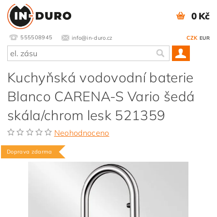
0 Kč
555508945
info@in-duro.cz
CZK
EUR
Kuchyňská vodovodní baterie
Blanco CARENA-S Vario šedá
skála/chrom lesk 521359
Neohodnoceno
Doprava zdarma